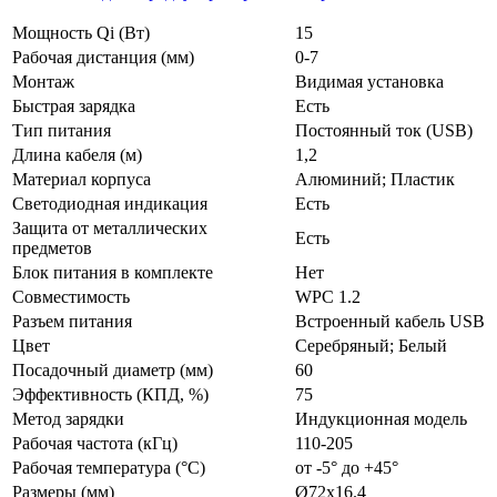
Мощность Qi (Вт)
15
Рабочая дистанция (мм)
0-7
Монтаж
Видимая установка
Быстрая зарядка
Есть
Тип питания
Постоянный ток (USB)
Длина кабеля (м)
1,2
Материал корпуса
Алюминий; Пластик
Светодиодная индикация
Есть
Защита от металлических
Есть
предметов
Блок питания в комплекте
Нет
Совместимость
WPC 1.2
Разъем питания
Встроенный кабель USB
Цвет
Серебряный; Белый
Посадочный диаметр (мм)
60
Эффективность (КПД, %)
75
Метод зарядки
Индукционная модель
Рабочая частота (кГц)
110-205
Рабочая температура (°С)
от -5° до +45°
Размеры (мм)
Ø72х16.4